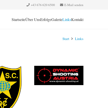
+43 676 620 6500‬
E-Mail senden
Startseite
Über Uns
Erfolge
Galerie
Links
Kontakt
Start
Links